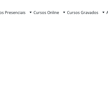
os Presenciais
Cursos Online
Cursos Gravados
urso: Conexão com os Orácul
mação...).
s seres de luz.
ergética.
 a interpretação das mensagens.