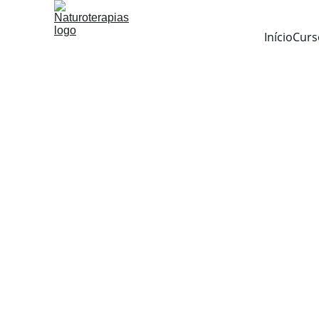
Início
Curs
C
Neste curso irá:
Aprender a criar os seus próprios Oráculos.
Desenvolver a intuição (técnicas, banho, spray, defu
Conexão com os Oráculos, através da conexão com o
Limpar, consagrar e energizar oráculos. Proteção en
Aprender a fazer as perguntas de forma a facilitar