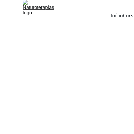
Início
Curs
Workshop de Canali
Para quem sente muito e está pronta para confiar no qu
Há mulheres que sentem antes de entender. Percebem ambie
a acontecer do que aquilo que é visível. E, ainda assim, pas
Talvez te reconheças aqui. A mente questiona: “Será que é i
Não por falta de sensibilidade, mas por falta de
validação, e