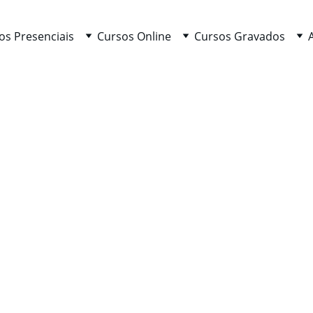
os Presenciais
Cursos Online
Cursos Gravados
zação pelo Coração e Recurs
e sente
ntes, emoções, o que não é dito. Sentem quando algo não está alinh
sam a vida inteira a duvidar dessa perceção.
maginação?” “Será que estou a inventar?” “Será que é medo a falar?”. 
strutura e segurança interior
para confiar no que sente.