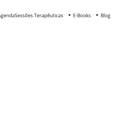
Agenda
Sessões Terapêuticas
E-Books
Blog
os Extra-Sensoriais
ado, quando uma escolha não é a certa, quando existe mais
Essa dúvida silenciosa cansa.